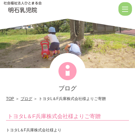
ト
ヨ
タ
L
＆
F
兵
庫
株
ブログ
式
会
TOP
＞
ブログ
＞ トヨタL＆F兵庫株式会社様よりご寄贈
社
トヨタL＆F兵庫株式会社様よりご寄贈
様
よ
トヨタL＆F兵庫株式会社様より