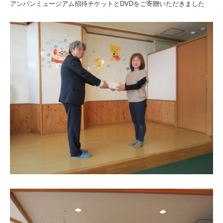
り
アンパンミュージアム招待チケットとDVDをご寄贈いただきました
ご
寄
贈
|
社
会
福
祉
法
人
ひ
と
ま