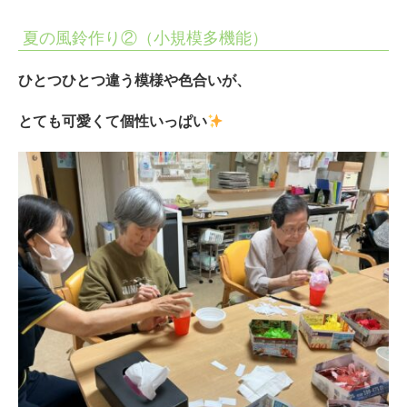
会
福
夏の風鈴作り②（小規模多機能）
祉
ひとつひとつ違う模様や色合いが、
法
とても可愛くて個性いっぱい
人
ひ
と
ま
る
会