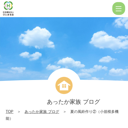
夏
の
風
鈴
作
り
②（小
規
模
多
機
あったか家族 ブログ
能）
TOP
＞
あったか家族 ブログ
＞ 夏の風鈴作り②（小規模多機
|
能）
社