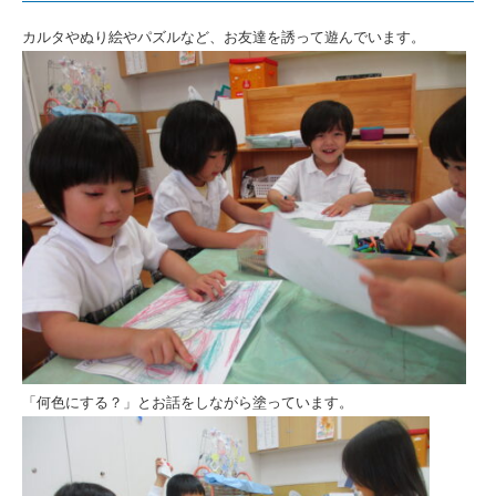
で
カルタやぬり絵やパズルなど、お友達を誘って遊んでいます。
い
ま
す。
（く
ま
組）
|
社
会
福
祉
「何色にする？」とお話をしながら塗っています。
法
人