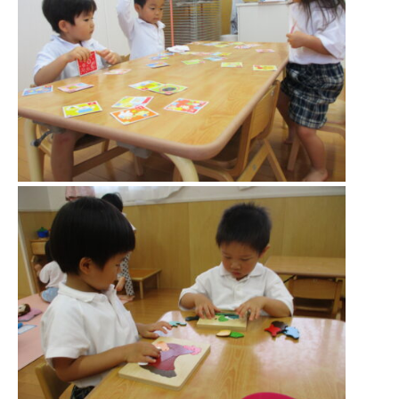
ひ
と
ま
る
会