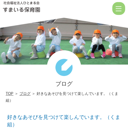
好
き
な
あ
そ
び
を
見
つ
ブログ
け
て
TOP
＞
ブログ
＞ 好きなあそびを見つけて楽しんでいます。（くま
組）
楽
し
好きなあそびを見つけて楽しんでいます。（くま
ん
組）