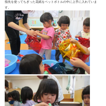
み）
指先を使ってちぎった花紙をペットボトルの中に上手に入れていま
す。
|
社
会
福
祉
法
人
ひ
と
ま
る
会