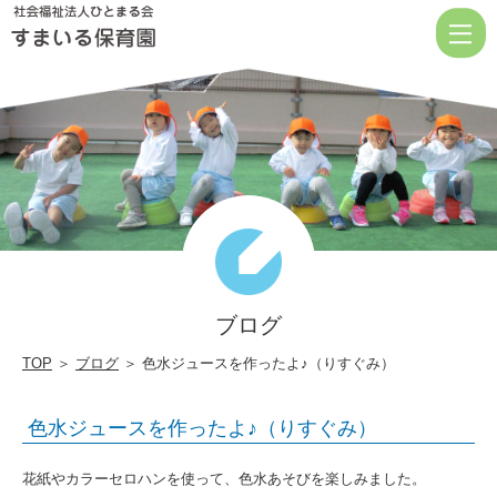
色
水
ジ
ュ
ー
ス
を
作
っ
ブログ
た
よ
TOP
＞
ブログ
＞ 色水ジュースを作ったよ♪（りすぐみ）
♪（り
色水ジュースを作ったよ♪（りすぐみ）
す
ぐ
花紙やカラーセロハンを使って、色水あそびを楽しみました。