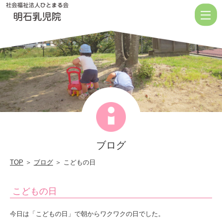
こ
ど
も
の
日
|
社
会
福
ブログ
祉
法
TOP
＞
ブログ
＞ こどもの日
人
こどもの日
ひ
と
今日は「こどもの日」で朝からワクワクの日でした。