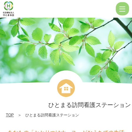
ひ
と
ま
る
訪
問
看
護
ス
テ
ー
ひとまる訪問看護ステーション
シ
TOP
＞ ひとまる訪問看護ステーション
ョ
ン