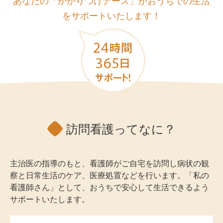
あなたの「かかりつけナース」が
おうちでの生活
|
をサポートいたします！
社
会
福
祉
法
人
ひ
訪問看護ってなに？
と
ま
る
主治医の指導のもと、看護師がご自宅を訪問し病状の観
察と日常生活のケア、医療処置などを行います。「私の
会
看護師さん」として、おうちで安心して生活できるよう
サポートいたします。