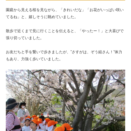
歩
園庭から見える桜を見ながら、「きれいだな」「お花がいっぱい咲い
に
てるね」と、嬉しそうに眺めていました。
行
き
散歩で近くまで見に行くことを伝えると、「やったー！」と大喜びで
張り切っていました。
ま
し
お友だちと手を繋いで歩きましたが、”さすがは、ぞう組さん！”体力
た
もあり、力強く歩いていました。
|
社
会
福
祉
法
人