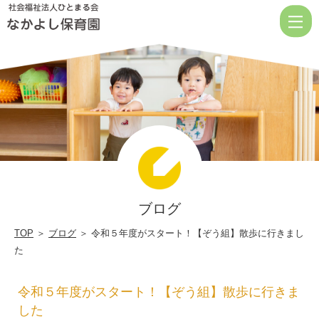
令
和
５
年
度
が
ス
タ
ー
ブログ
ト！
【ぞ
TOP
＞
ブログ
＞ 令和５年度がスタート！【ぞう組】散歩に行きまし
た
う
組】
令和５年度がスタート！【ぞう組】散歩に行きま
散
した