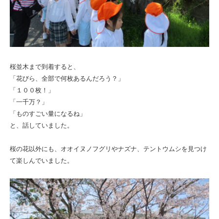
ひ
と
ま
る
会
桜並木まで到着すると、
「花びら、全部で何枚あるんだろう？」
「１００枚！」
「一千万？」
「ものすごい量になるね」
と、話していました。
桜の花以外にも、オオイヌノフグリやナズナ、テントウムシを見つけ
て楽しんでいました。