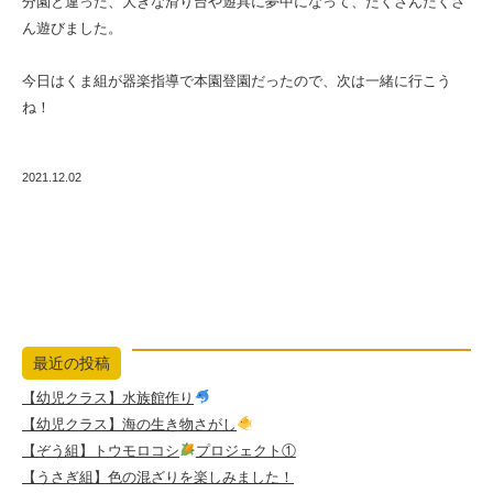
分園と違った、大きな滑り台や遊具に夢中になって、たくさんたくさ
ん遊びました。
今日はくま組が器楽指導で本園登園だったので、次は一緒に行こう
ね！
2021.12.02
最近の投稿
【幼児クラス】水族館作り
【幼児クラス】海の生き物さがし
【ぞう組】トウモロコシ
プロジェクト①
【うさぎ組】色の混ざりを楽しみました！