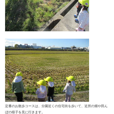
と
ま
る
会
定番のお散歩コースは、分園近くの住宅街を歩いて、近所の畑や田ん
ぼの様子を見に行きます。