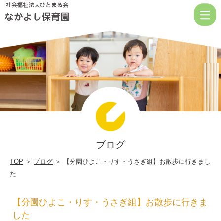
【分
園
ひ
よ
こ・
り
す・
う
さ
ブログ
ぎ
組】
TOP
＞
ブログ
＞ 【分園ひよこ・りす・うさぎ組】お散歩に行きまし
た
お
散
【分園ひよこ・りす・うさぎ組】お散歩に行きま
歩
した