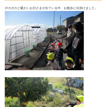
に
ポカポカと暖かいお日さまが出ている中、お散歩に出掛けました。
行
き
ま
し
た
|
社
会
福
祉
法
人
ひ