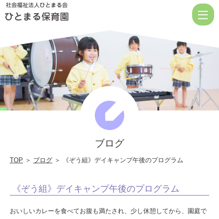
《ぞ
う
組》
デ
イ
キ
ャ
ン
プ
ブログ
午
後
TOP
＞
ブログ
＞ 《ぞう組》デイキャンプ午後のプログラム
の
《ぞう組》デイキャンプ午後のプログラム
プ
ロ
おいしいカレーを食べてお腹も満たされ、少し休憩してから、園庭で