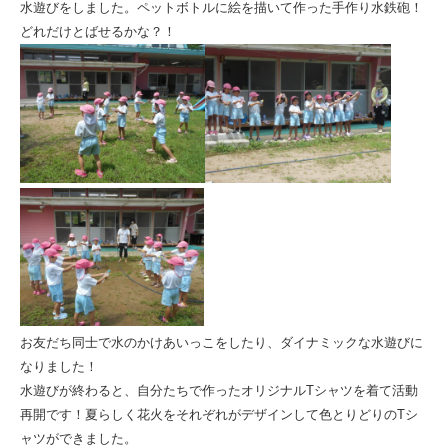
グ
水遊びをしました。ペットボトルに絵を描いて作った手作り水鉄砲！
どれだけとばせるかな？！
ラ
ム
|
社
会
福
祉
法
人
ひ
お友だち同士で水のかけあいっこをしたり、ダイナミックな水遊びに
と
なりました！
ま
水遊びが終わると、自分たちで作ったオリジナルTシャツを着て活動
再開です！夏らしく花火をそれぞれがデザインして色とりどりのTシ
る
ャツができました。