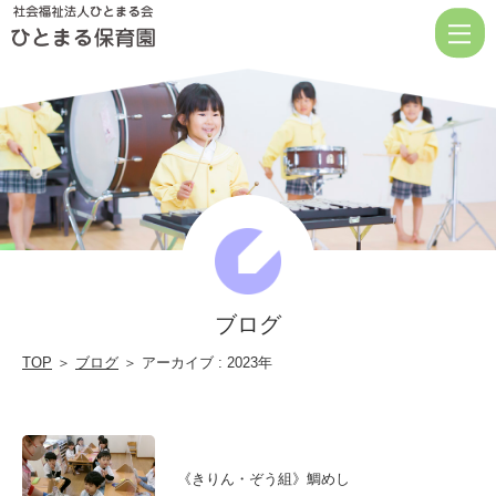
|
社
会
福
祉
法
人
ひ
と
ブログ
ま
る
TOP
＞
ブログ
＞ アーカイブ : 2023年
会
《きりん・ぞう組》鯛めし