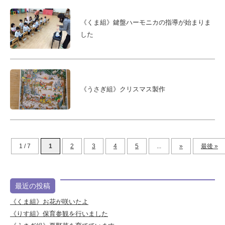
《くま組》鍵盤ハーモニカの指導が始まりま
した
《うさぎ組》クリスマス製作
1 / 7
1
2
3
4
5
...
»
最後 »
最近の投稿
《くま組》お花が咲いたよ
《りす組》保育参観を行いました