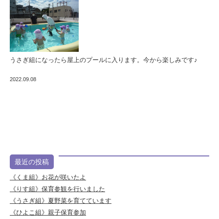
うさぎ組になったら屋上のプールに入ります。今から楽しみです♪
2022.09.08
最近の投稿
《くま組》お花が咲いたよ
《りす組》保育参観を行いました
《うさぎ組》夏野菜を育てています
《ひよこ組》親子保育参加