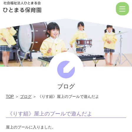
《り
す
組》
屋
上
の
プ
ー
ル
ブログ
で
遊
TOP
＞
ブログ
＞ 《りす組》屋上のプールで遊んだよ
ん
《りす組》屋上のプールで遊んだよ
だ
よ
屋上のプールに入りました。