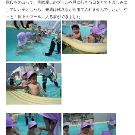
|
階段をのぼって、実際屋上のプールを見に行き当日をとても楽しみに
していた子どもたち。先週は残念ながら雨で入れませんでしたが、や
社
っと！屋上のプールに入る事ができました。
会
福
祉
法
人
ひ
と
ま
る
会