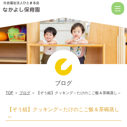
【ぞ
う
組】
ク
ッ
キ
ン
グ
～
ブログ
た
け
TOP
＞
ブログ
＞ 【ぞう組】クッキング～たけのこご飯＆茶碗蒸し～
の
【ぞう組】クッキング～たけのこご飯＆茶碗蒸し
こ
～
ご