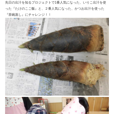
飯
先日の出汁を知るプロジェクトで1番人気になった、いりこ出汁を使
った『たけのこご飯』と、２番人気になった、かつお出汁を使った
＆
『茶碗蒸し』にチャレンジ！！
茶
碗
蒸
し
～
|
社
会
福
祉
法
人