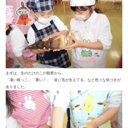
ひ
と
ま
る
会
まずは、生のたけのこの観察から。
「凄い根っこ」「重い！」「皮に毛が生えてる」など色々な気づきが
ありました。