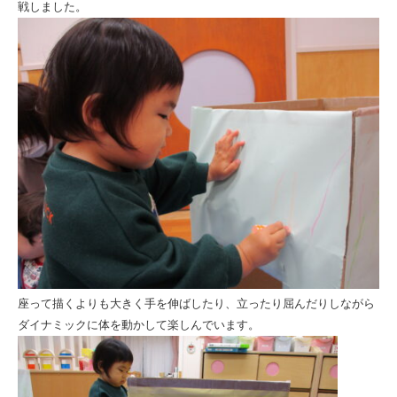
会
戦しました。
福
祉
法
人
ひ
と
ま
る
会
座って描くよりも大きく手を伸ばしたり、立ったり屈んだりしながら
ダイナミックに体を動かして楽しんでいます。