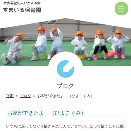
お
家
が
で
き
た
よ。
（ひ
よ
ブログ
こ
ぐ
TOP
＞
ブログ
＞ お家ができたよ。（ひよこぐみ）
み）
お家ができたよ。（ひよこぐみ）
|
社
いつもは座ってなぐり描きを楽しんでいますが、立って描くことに挑