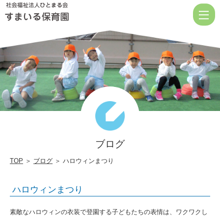
ハ
ロ
ウ
ィ
ン
ま
つ
り
|
ブログ
社
会
TOP
＞
ブログ
＞ ハロウィンまつり
福
ハロウィンまつり
祉
法
素敵なハロウィンの衣装で登園する子どもたちの表情は、ワクワクし