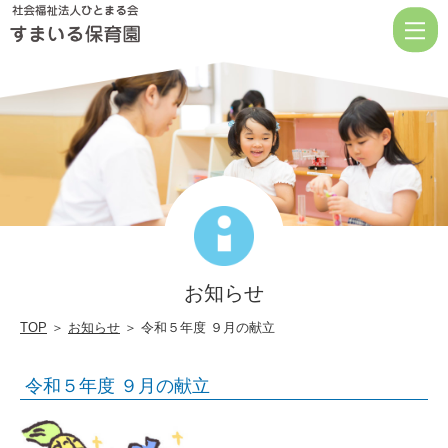
令
和
５
年
度
９
月
の
献
お知らせ
立
|
TOP
＞
お知らせ
＞ 令和５年度 ９月の献立
社
令和５年度 ９月の献立
会
福