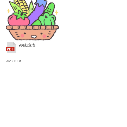
祉
法
人
ひ
と
9月献立表
ま
る
2023.11.08
会