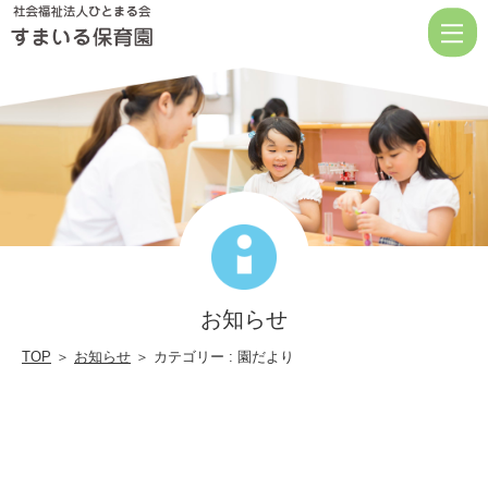
カ
テ
ゴ
リ
ー
す
ま
い
る
お知らせ
お
知
TOP
＞
お知らせ
＞ カテゴリー : 園だより
ら
せ
園