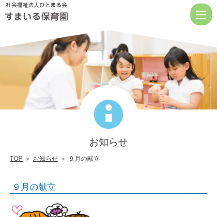
９
月
の
献
立
|
社
会
福
お知らせ
祉
法
TOP
＞
お知らせ
＞ ９月の献立
人
９月の献立
ひ
と