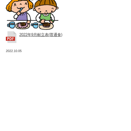
ま
る
会
2022年9月献立表(普通食)
2022.10.05