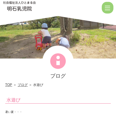
水
遊
び
|
社
会
福
祉
法
ブログ
人
ひ
TOP
＞
ブログ
＞ 水遊び
と
水遊び
ま
る
暑い夏・・・
