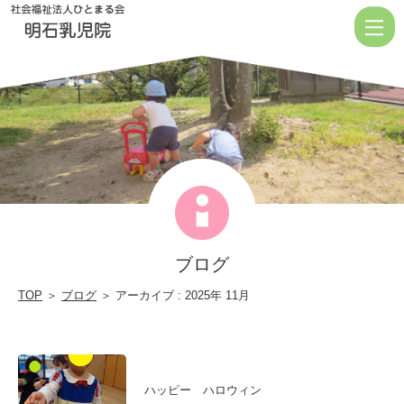
2025
11
月
|
社
会
福
祉
法
ブログ
人
ひ
TOP
＞
ブログ
＞ アーカイブ : 2025年 11月
と
ま
る
ハッピー ハロウィン