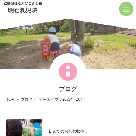
2025
10
月
|
社
会
福
祉
法
ブログ
人
ひ
TOP
＞
ブログ
＞ アーカイブ : 2025年 10月
と
ま
る
初めてのお米の収穫！