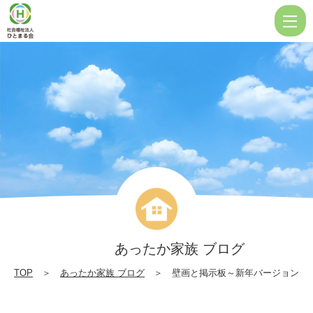
壁
画
と
掲
示
板
～
新
年
バ
ー
あったか家族 ブログ
ジ
TOP
＞
あったか家族 ブログ
＞ 壁画と掲示板～新年バージョン
ョ
ン