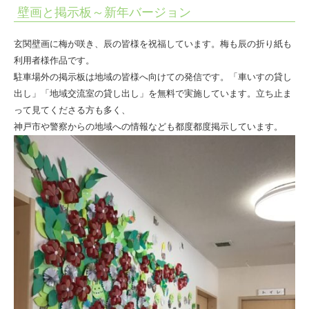
|
壁画と掲示板～新年バージョン
社
玄関壁画に梅が咲き、辰の皆様を祝福しています。梅も辰の折り紙も
会
利用者様作品です。
福
駐車場外の掲示板は地域の皆様へ向けての発信です。「車いすの貸し
祉
出し」「地域交流室の貸し出し」を無料で実施しています。立ち止ま
って見てくださる方も多く、
法
神戸市や警察からの地域への情報なども都度都度掲示しています。
人
ひ
と
ま
る
会