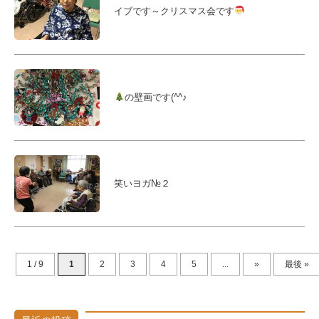
イブです～クリスマス会です
の壁画です(^^♪
笑いヨガ№２
1 / 9
1
2
3
4
5
...
»
最後 »