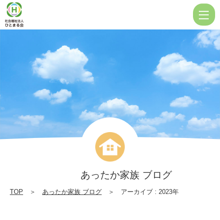
|
社
会
福
祉
法
人
ひ
と
ま
る
あったか家族 ブログ
会
TOP
＞
あったか家族 ブログ
＞ アーカイブ : 2023年