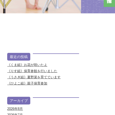
最近の投稿
《くま組》お花が咲いたよ
《りす組》保育参観を行いました
《うさぎ組》夏野菜を育てています
《ひよこ組》親子保育参加
アーカイブ
2026年8月
2026年7月