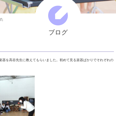
し
た
|
した
社
会
ブログ
福
祉
法
楽器を高谷先生に教えてもらいました。初めて見る楽器ばかりでそれぞれの
人
ひ
と
ま
る
会