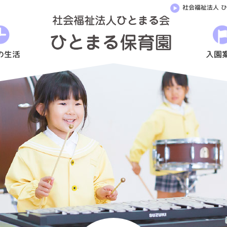
社会福祉法人 
《ぞ
う
組》
の生活
入園
ラ
テ
ン
楽
器
に
挑
戦
し
ま