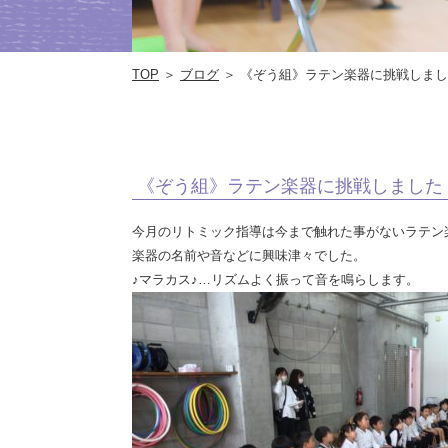
TOP
＞
ブログ
＞ 《ぞう組》ラテン楽器に挑戦しま
《ぞう組》ラテン楽器に挑戦しました
今月のリトミック指導は今まで触れた事がないラテン
楽器の名前や音などに興味津々でした。
♪マラカス♪…リズムよく振って音を鳴らします。