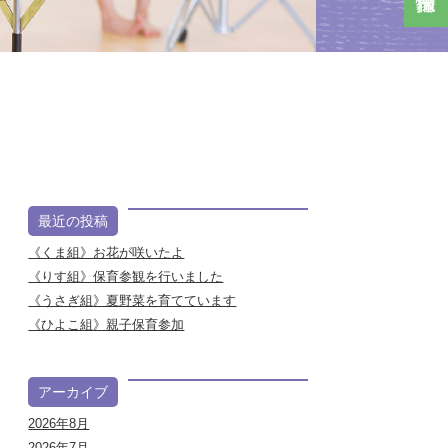
最近の投稿
《くま組》お花が咲いたよ
《りす組》保育参観を行いました
《うさぎ組》夏野菜を育てています
《ひよこ組》親子保育参加
アーカイブ
2026年8月
2026年7月