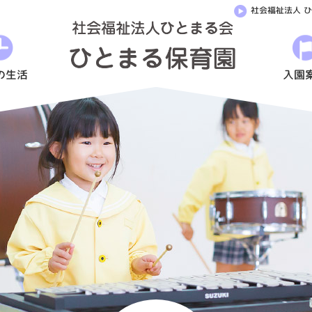
社会福祉法人 
《ぞ
う
組》
の生活
入園
秋
の
味
覚
|
社
会
福
祉
法