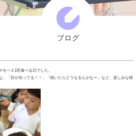
人
ひ
と
ま
る
ブログ
会
マを一人1匹食べる日でした。
な」「目が光ってる！！」「焼いたらどうなるんかなー」など、楽しみな様