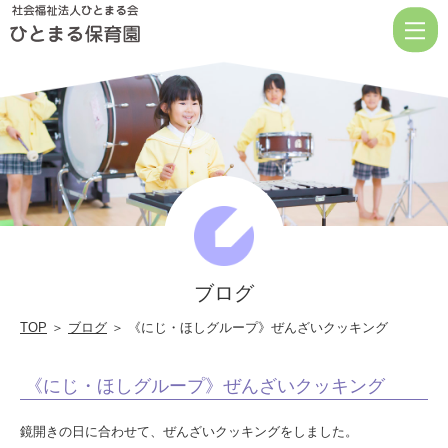
《に
じ・
ほ
し
グ
ル
ー
プ》
ぜ
ブログ
ん
ざ
TOP
＞
ブログ
＞ 《にじ・ほしグループ》ぜんざいクッキング
い
《にじ・ほしグループ》ぜんざいクッキング
ク
ッ
鏡開きの日に合わせて、ぜんざいクッキングをしました。