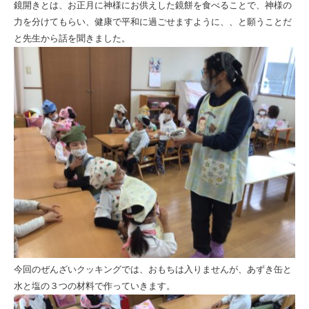
キ
鏡開きとは、お正月に神様にお供えした鏡餅を食べることで、神様の
力を分けてもらい、健康で平和に過ごせますように、、と願うことだ
ン
と先生から話を聞きました。
グ
|
社
会
福
祉
法
人
ひ
と
ま
今回のぜんざいクッキングでは、おもちは入りませんが、あずき缶と
水と塩の３つの材料で作っていきます。
る