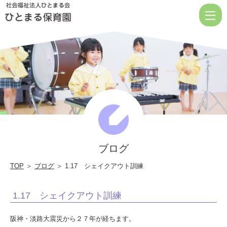
1.17
シ
ェ
イ
ク
ア
ウ
ト
訓
ブログ
練
|
TOP
＞
ブログ
＞ 1.17 シェイクアウト訓練
社
1.17 シェイクアウト訓練
会
福
阪神・淡路大震災から２７年が経ちます。