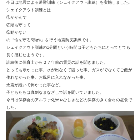
祉
今日は地震による避難訓練（シェイクアウト訓練）を実施しました。
シェイクアウト訓練とは
法
①かがんで
人
②頭も守って
ひ
③動かない
の『命を守る3動作』を行う地震防災訓練です。
と
シェイクアウト訓練の1分間という時間は子どもたちにとってとても
ま
長く感じたようです。
る
訓練後に保育士から２７年前の震災の話を聞きました。
とっても寒かった事。水が出なくて困った事、ガスがでなくてご飯が
会
作れなかった事、お風呂に入れなかった事。
余震が続いて怖かった事など。
子どもたちは真剣なまなざしで話を聞いていました。
今日は保存食のアルファ化米やひじきなどの保存のきく食材の昼食で
した。