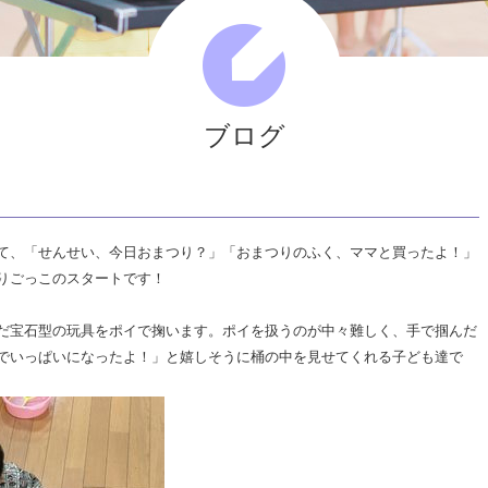
福
祉
法
人
ひ
ブログ
と
ま
る
て、「せんせい、今日おまつり？」「おまつりのふく、ママと買ったよ！」
会
りごっこのスタートです！
だ宝石型の玩具をポイで掬います。ポイを扱うのが中々難しく、手で掴んだ
でいっぱいになったよ！」と嬉しそうに桶の中を見せてくれる子ども達で