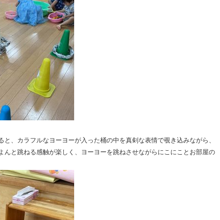
ると、カラフルなヨーヨーが入った桶の中を真剣な表情で覗き込みながら、
よんと跳ねる感触が楽しく、ヨーヨーを跳ねさせながらにこにことお部屋の