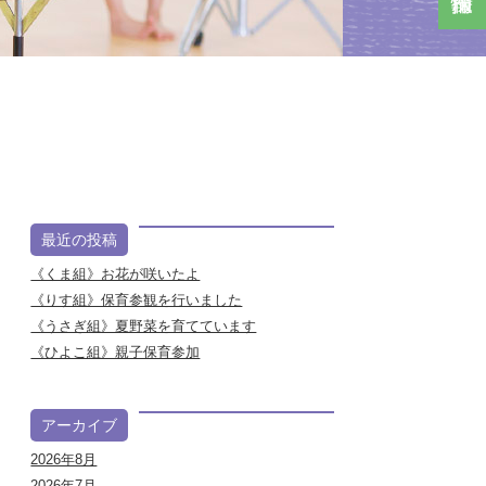
最近の投稿
《くま組》お花が咲いたよ
《りす組》保育参観を行いました
《うさぎ組》夏野菜を育てています
《ひよこ組》親子保育参加
アーカイブ
2026年8月
2026年7月