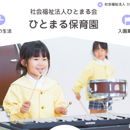
社会福祉法人 
《う
さ
ぎ
の生活
入園
組》
お
祭
り
ご
っ
こ
|
社
会